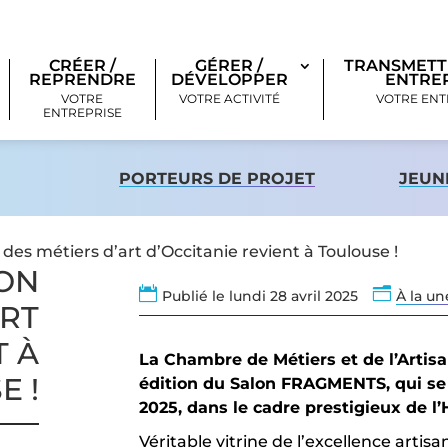
CRÉER /
GÉRER /
TRANSMETT
REPRENDRE
DÉVELOPPER
ENTRE
VOTRE
VOTRE ACTIVITÉ
VOTRE ENT
ENTREPRISE
PORTEURS DE PROJET
JEUNE
es métiers d’art d’Occitanie revient à Toulouse !
LON

n
Publié le lundi 28 avril 2025
À la un
ART
T À
La Chambre de Métiers et de l’Artisan
E !
édition du Salon FRAGMENTS, qui se
2025, dans le cadre prestigieux de l
Véritable vitrine de l’excellence art