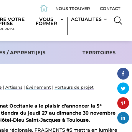

NOUS TROUVER
CONTACT
RE VOTRE
VOUS
ACTUALITÉS
PRISE
FORMER
REPRISE
S / APPRENTI(E)S
TERRITOIRES
e
|
Artisans
|
Événement
|
Porteurs de projet
at Occitanie a le plaisir d’annoncer la 5ᵉ
 tiendra du jeudi 27 au dimanche 30 novembre
’Hôtel-Dieu Saint-Jacques à Toulouse.
isanale régionale, FRAGMENTS #5 mettra en lumière