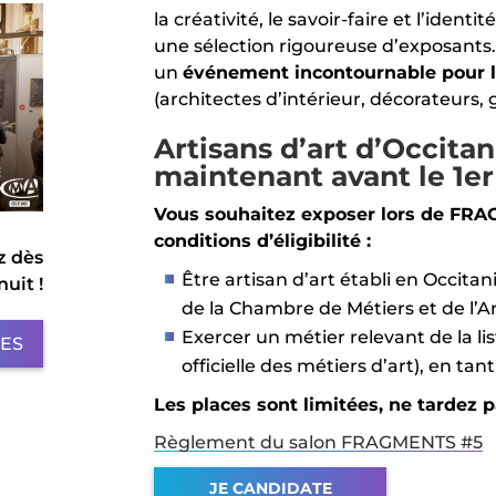
la créativité, le savoir-faire et l’ident
une sélection rigoureuse d’exposants. 
un
événement incontournable pour l
(architectes d’intérieur, décorateurs, g
Artisans d’art d’Occitan
maintenant avant le 1er 
Vous souhaitez exposer lors de FRA
conditions d’éligibilité :
z dès
Être artisan d’art établi en Occita
uit !
de la Chambre de Métiers et de l’A
Exercer un métier relevant de la lis
LES
officielle des métiers d’art), en tan
Les places sont limitées, ne tardez 
Règlement du salon FRAGMENTS #5
JE CANDIDATE