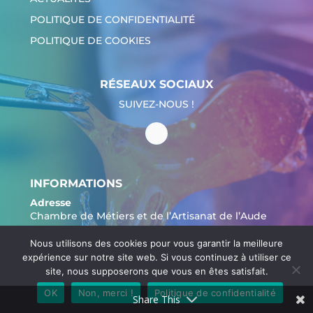
POLITIQUE DE CONFIDENTIALITÉ
POLITIQUE DE COOKIES
RÉSEAUX SOCIAUX
SUIVEZ-NOUS !
INFORMATIONS
Adresse
Chambre de Métiers et de l’Artisanat de l’Aude
20 Av. du Maréchal Juin,
Nous utilisons des cookies pour vous garantir la meilleure
11000 Carcassonne
expérience sur notre site web. Si vous continuez à utiliser ce
Tél. :
04 68 11 20 00
site, nous supposerons que vous en êtes satisfait.
OK
Non, merci !
Politique de confidentialité
Share This