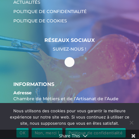
ACTUALITÉS
POLITIQUE DE CONFIDENTIALITÉ
POLITIQUE DE COOKIES
RÉSEAUX SOCIAUX
SUIVEZ-NOUS !
INFORMATIONS
Adresse
Chambre de Métiers et de l’Artisanat de l’Aude
20 Av. du Maréchal Juin,
Nous utilisons des cookies pour vous garantir la meilleure
11000 Carcassonne
expérience sur notre site web. Si vous continuez à utiliser ce
Tél. :
04 68 11 20 00
site, nous supposerons que vous en êtes satisfait.
OK
Non, merci !
Politique de confidentialité
Share This