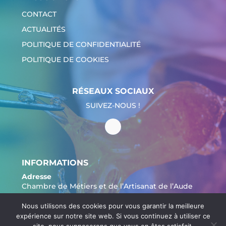
CONTACT
ACTUALITÉS
POLITIQUE DE CONFIDENTIALITÉ
POLITIQUE DE COOKIES
RÉSEAUX SOCIAUX
SUIVEZ-NOUS !
INFORMATIONS
Adresse
Chambre de Métiers et de l’Artisanat de l’Aude
20 Av. du Maréchal Juin,
Nous utilisons des cookies pour vous garantir la meilleure
11000 Carcassonne
expérience sur notre site web. Si vous continuez à utiliser ce
Tél. :
04 68 11 20 00